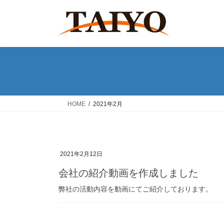
コ
ナ
ン
ビ
テ
ゲ
ン
ー
ツ
シ
へ
ョ
ス
ン
キ
に
ッ
移
HOME
2021年2月
プ
動
2021年2月12日
会社の紹介動画を作成しました
弊社の活動内容を動画にてご紹介しております。