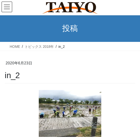
コ
ナ
ン
ビ
テ
ゲ
ン
ー
投稿
ツ
シ
へ
ョ
ス
ン
HOME
トピックス 2018年
in_2
キ
に
ッ
移
プ
動
2020年6月23日
in_2